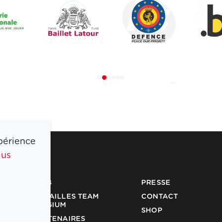
périence
lus
COIB
PRESSE
MÉDAILLES TEAM
CONTACT
BELGIUM
SHOP
PARTENAIRES