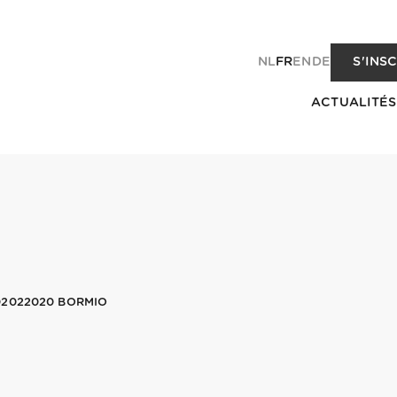
NL
FR
EN
DE
S'INS
ACTUALITÉS
02022020 BORMIO