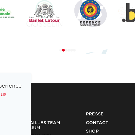
périence
lus
COIB
PRESSE
MÉDAILLES TEAM
CONTACT
BELGIUM
SHOP
PARTENAIRES