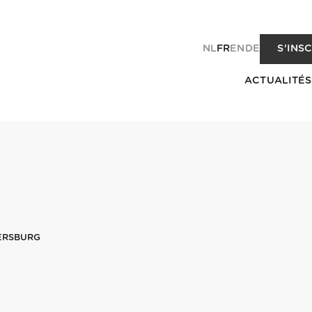
NL
FR
EN
DE
S'INS
ACTUALITÉS
TERSBURG