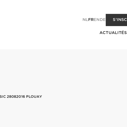
NL
FR
EN
DE
S'INS
ACTUALITÉS
IC 28082016 PLOUAY