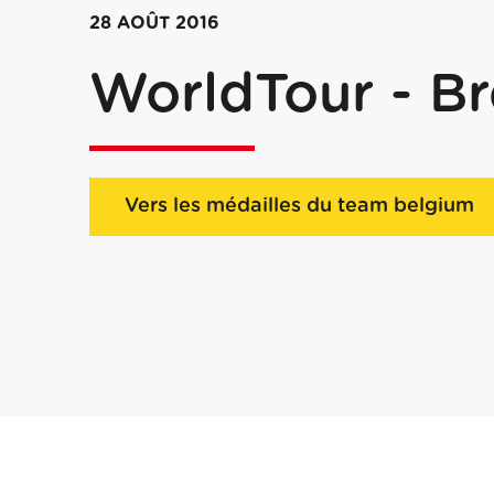
28 AOÛT 2016
WorldTour - Br
Vers les médailles du team belgium