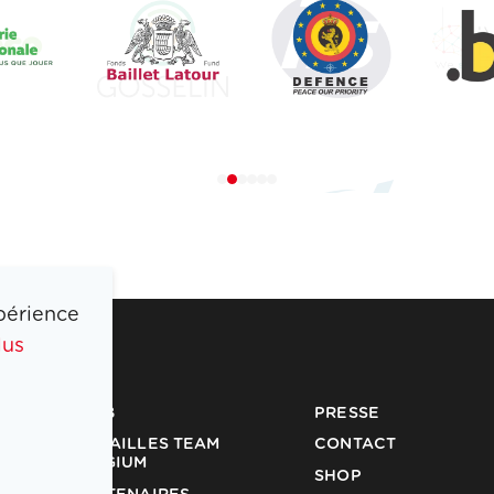
périence
lus
COIB
PRESSE
MÉDAILLES TEAM
CONTACT
BELGIUM
SHOP
PARTENAIRES