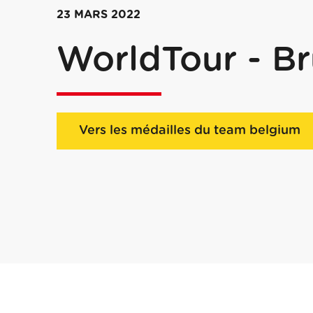
23 MARS 2022
WorldTour - B
Vers les médailles du team belgium