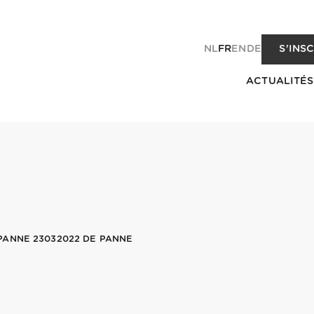
NL
FR
EN
DE
S'INS
ACTUALITÉS
PANNE 23032022 DE PANNE