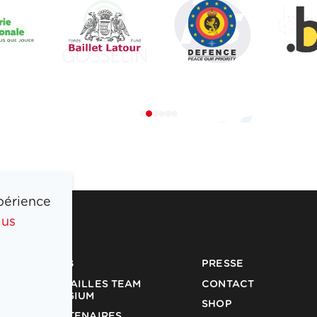
périence
lus
COIB
PRESSE
MÉDAILLES TEAM
CONTACT
BELGIUM
SHOP
PARTENAIRES