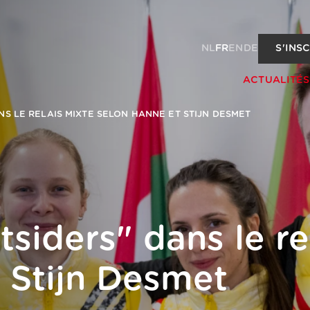
NL
FR
EN
DE
S'INS
ACTUALITÉS
NS LE RELAIS MIXTE SELON HANNE ET STIJN DESMET
siders" dans le re
 Stijn Desmet