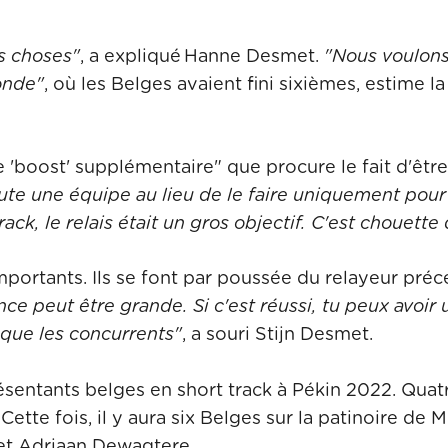
s choses"
, a expliqué Hanne Desmet.
"Nous voulons 
onde"
, où les Belges avaient fini sixièmes, estime l
 'boost' supplémentaire" que procure le fait d'être
toute une équipe au lieu de le faire uniquement po
k, le relais était un gros objectif. C'est chouette 
mportants. Ils se font par poussée du relayeur préc
ence peut être grande. Si c'est réussi, tu peux avoir
 que les concurrents"
, a souri Stijn Desmet.
sentants belges en short track à Pékin 2022. Quatre
te fois, il y aura six Belges sur la patinoire de Mi
et Adriaan Dewagtere.