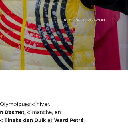
08 FÉVR. 2026 12:00
 Olympiques d'hiver.
jn Desmet,
dimanche, en
ec
Tineke den Dulk
et
Ward Petré