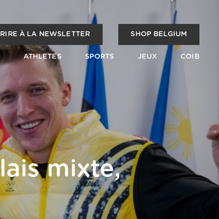
CRIRE À LA NEWSLETTER
SHOP BELGIUM
ATHLETES
SPORTS
JEUX
COIB
lais mixte,