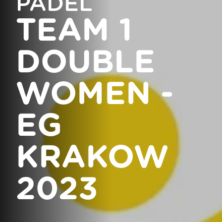
PADEL
TEAM 1
DOUBLE
WOMEN -
EG
KRAKOW
2023